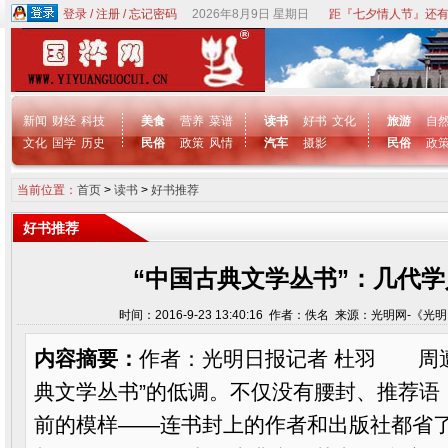
登录
/
注册
/
忘记密码
2026年8月9日 星期日
距『七夕情人节』还有
新闻
财经
科技
美食
营养
菜谱
读书
好书
文化
旅游
自
文化
国学
历史
民俗
政策
风情
汽车
摄影
民俗
政
当前位置：
首页
>
读书
>
好书推荐
好书推荐
“中国古典文学丛书”：几代
时间：2016-9-23 13:40:16 作者：佚名 来源：光明网-《
内容摘要：
作者：光明日报记者 杜羽 周
典文学丛书”的低调。不仅没有腰封、推荐语
前的模样——连书封上的作者和出版社都省