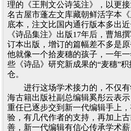
理的《王荆文公诗笺注》，以更接
名古屋市蓬左文库藏朝鲜活字本《
底本，注文比国内通行版本多出近一
《诗品集注》出版17年后，曹旭
订本出版，增订的篇幅差不多是原
他就像一个拾麦穗的孩子，一年一
些《诗品》研究新成果的“麦穗”
仓。
进行这场学术接力的，不仅有
海古籍出版社副总编辑奚彤云表示
重任已逐步交到新一代编辑手上，
验，有几代作者的支持，再加上古
善，新一代编辑有信心传承学术薪