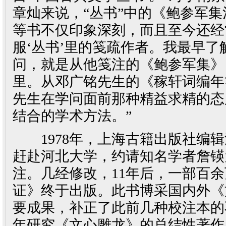
章灿来说，“丛书”中的《鲍参军
等书不仅印象深刻，而且至今还经
服‘丛书’里的笺疏作者。我最早了
问，就是从他笺注的《鲍参军集》
里。从邓广铭先生的《稼轩词编年
先生在学问面前那种精益求精的态
结合的学术方法。”
1978年，上海古籍出版社编辑
赶赴河北大学，约请知名学者詹锳
注。几经修改，11年后，一部百
证》终于出版。此书博采国内外《
要成果，补正了此前几种校注本的
年研究《文心雕龙》的总结性著作