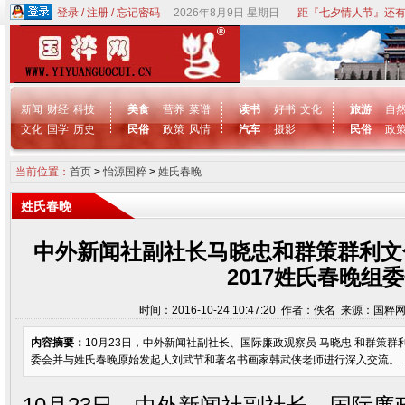
登录
/
注册
/
忘记密码
2026年8月9日 星期日
距『七夕情人节』还有
新闻
财经
科技
美食
营养
菜谱
读书
好书
文化
旅游
自
文化
国学
历史
民俗
政策
风情
汽车
摄影
民俗
政
当前位置：
首页
>
怡源国粹
>
姓氏春晚
姓氏春晚
中外新闻社副社长马晓忠和群策群利文
2017姓氏春晚组
时间：2016-10-24 10:47:20 作者：佚名 来源：国粹
内容摘要：
10月23日，中外新闻社副社长、国际廉政观察员 马晓忠 和群策群利
委会并与姓氏春晚原始发起人刘武节和著名书画家韩武侠老师进行深入交流。..