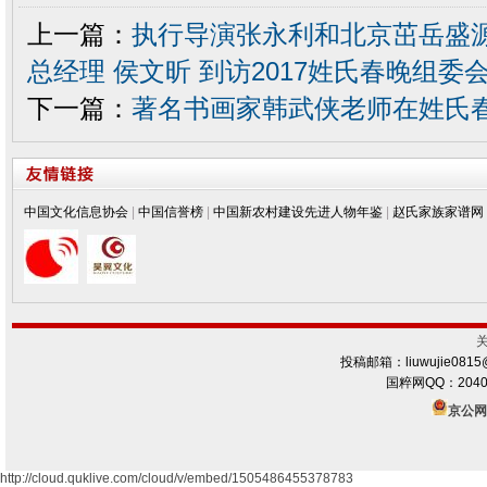
上一篇：
执行导演张永利和北京茁岳盛
总经理 侯文昕 到访2017姓氏春晚组委
下一篇：
著名书画家韩武侠老师在姓氏
中国文化信息协会
|
中国信誉榜
|
中国新农村建设先进人物年鉴
|
赵氏家族家谱网
投稿邮箱：liuwujie0815
国粹网QQ：2040
京公网安
http://cloud.quklive.com/cloud/v/embed/1505486455378783