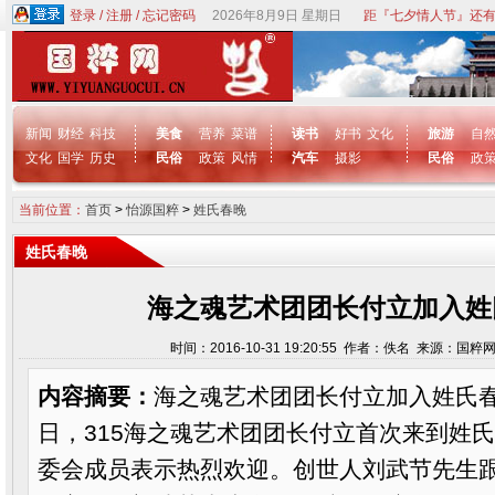
登录
/
注册
/
忘记密码
2026年8月9日 星期日
距『七夕情人节』还有
新闻
财经
科技
美食
营养
菜谱
读书
好书
文化
旅游
自
文化
国学
历史
民俗
政策
风情
汽车
摄影
民俗
政
当前位置：
首页
>
怡源国粹
>
姓氏春晚
姓氏春晚
海之魂艺术团团长付立加入姓
时间：2016-10-31 19:20:55 作者：佚名 来源：国粹
内容摘要：
海之魂艺术团团长付立加入姓氏春晚
日，315海之魂艺术团团长付立首次来到姓
委会成员表示热烈欢迎。创世人刘武节先生